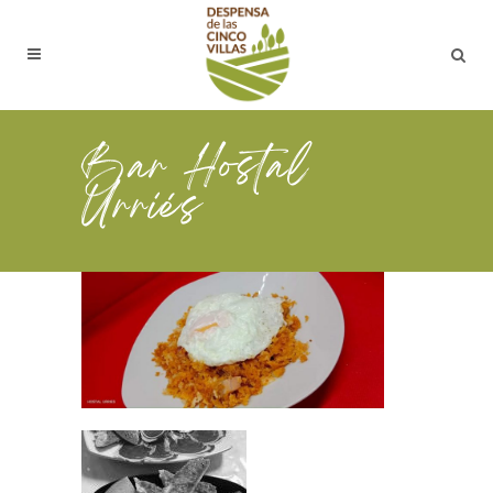
Bar Hostal
Urriés