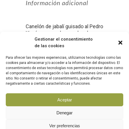
Información adicional
Canelón de jabalí guisado al Pedro
Ximénez napado en salsa de
setas, virutas de foie y toffe de
Gestionar el consentimiento
miel Mil Gotas de El Frago.
de las cookies
Para ofrecer las mejores experiencias, utilizamos tecnologías como las
cookies para almacenar y/o acceder a la información del dispositivo. El
consentimiento de estas tecnologías nos permitirá procesar datos como
el comportamiento de navegación o las identificaciones únicas en este
sitio. No consentir o retirar el consentimiento, puede afectar
|
|
AVISO LEGAL
POLÍTICA DE COOKIES
POLÍTICA DE
negativamente a ciertas características y funciones.
|
PRIVACIDAD
COMPROMISO CON LA PROTECCIÓN
DE DATOS PERSONALES
Aceptar
Denegar
Ver preferencias