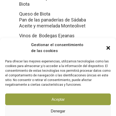
Biota
Queso de Biota
Pan de las panaderías de Sádaba
Aceite y mermelada Monteolivet
Vinos de Bodegas Ejeanas
Gestionar el consentimiento
de las cookies
Para ofrecer las mejores experiencias, utilizamos tecnologías como las
cookies para almacenar y/o acceder a la información del dispositivo. El
consentimiento de estas tecnologías nos permitirá procesar datos como
el comportamiento de navegación o las identificaciones únicas en este
sitio. No consentir o retirar el consentimiento, puede afectar
|
|
AVISO LEGAL
POLÍTICA DE COOKIES
POLÍTICA DE
negativamente a ciertas características y funciones.
|
PRIVACIDAD
COMPROMISO CON LA PROTECCIÓN
DE DATOS PERSONALES
Aceptar
Denegar