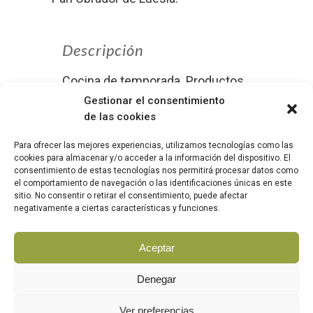
Descripción
Cocina de temporada. Productos
de kilómetro cero.
Gestionar el consentimiento
de las cookies
Para ofrecer las mejores experiencias, utilizamos tecnologías como las
cookies para almacenar y/o acceder a la información del dispositivo. El
consentimiento de estas tecnologías nos permitirá procesar datos como
el comportamiento de navegación o las identificaciones únicas en este
sitio. No consentir o retirar el consentimiento, puede afectar
|
|
AVISO LEGAL
POLÍTICA DE COOKIES
POLÍTICA DE
negativamente a ciertas características y funciones.
|
PRIVACIDAD
COMPROMISO CON LA PROTECCIÓN
DE DATOS PERSONALES
Aceptar
Denegar
Ver preferencias