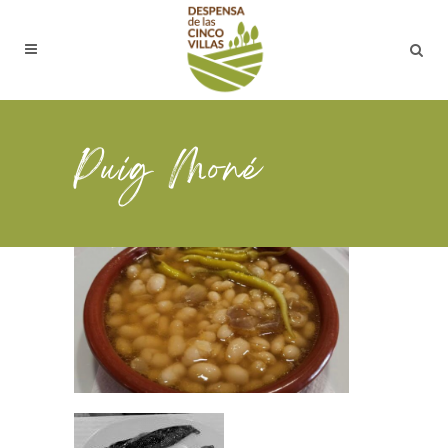
Puig Moné