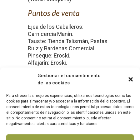
Puntos de venta
Ejea de los Caballeros:
Carnicercia Manín.
Tauste: Tienda Talismán, Pastas
Ruiz y Bardenas Comercial.
Pinseque: Eroski.
Alfajarín: Eroski.
La Puebla de Alfindén: Eroski.
Gestionar el consentimiento
Garrapinillos: Eroski.
de las cookies
Para ofrecer las mejores experiencias, utilizamos tecnologías como las
cookies para almacenar y/o acceder a la información del dispositivo. El
consentimiento de estas tecnologías nos permitirá procesar datos como
el comportamiento de navegación o las identificaciones únicas en este
sitio. No consentir o retirar el consentimiento, puede afectar
|
|
AVISO LEGAL
POLÍTICA DE COOKIES
POLÍTICA DE
negativamente a ciertas características y funciones.
|
PRIVACIDAD
COMPROMISO CON LA PROTECCIÓN
DE DATOS PERSONALES