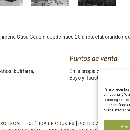
Carnicería Casa Causín desde hace 20 años, elaborando ri
Puntos de venta
eños, butifarra,
En la propia carnicería en 
Bayo y Tauste.
Para ofrecer la
almacenar y/o ac
tecnologías nos
las identificaci
puede afectar ne
|
|
ISO LEGAL
POLÍTICA DE COOKIES
POLÍTICA DE PRIVACID
Acep