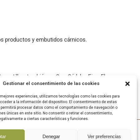
cos productos y embutidos cárnicos.
Uncastillo y también en Sos, Sádaba, Ejea, El
Gestionar el consentimiento de las cookies
s mejores experiencias, utilizamos tecnologías como las cookies para
ceder a la información del dispositivo. El consentimiento de estas
 permitirá procesar datos como el comportamiento de navegación o
ones únicas en este sitio. No consentir o retirar el consentimiento,
gativamente a ciertas características y funciones.
|
AD
tar
Denegar
Ver preferencias