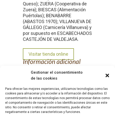
Queso); ZUERA (Cooperativa de
Zuera); BIESCAS (Alimentación
Puértolas); BENABARRE
(ABASTOS 1970); VILLANUEVA DE
GÁLLEGO (Carnicería Villanueva) y
por supuesto en ESCABECHADOS
CASTEJÓN DE VALDEJASA.
Visitar tienda online
Información adicional
Posibilidad de visitas guiadas.
Gestionar el consentimiento
Consultar.
de las cookies
Para ofrecer las mejores experiencias, utilizamos tecnologías como las
cookies para almacenar y/o acceder a la información del dispositivo. El
consentimiento de estas tecnologías nos permitirá procesar datos como
el comportamiento de navegación o las identificaciones únicas en este
sitio. No consentir o retirar el consentimiento, puede afectar
|
|
AVISO LEGAL
POLÍTICA DE COOKIES
POLÍTICA DE
negativamente a ciertas características y funciones.