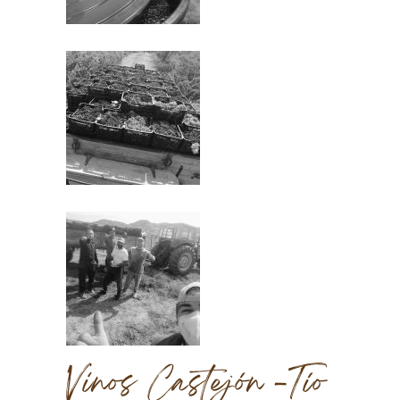
Vinos Castejón -Tío