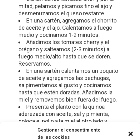
mitad, pelamos y picamos fino el ajo y
desmenuzamos el queso restante.
En una sartén, agregamos el chorrito
de aceite y el ajo. Calentamos a fuego
medio y cocinamos 1-2 minutos.
Añadimos los tomates cherry y el
orégano y salteamos (2-3 minutos) a
fuego medio/alto hasta que se doren.
Reservamos.
En una sartén calentamos un poquito
de aceite y agregamos las pechugas,
salpimentamos al gusto y cocinamos
hasta que estén doradas. Añadimos la
miel y removemos bien fuera del fuego.
Presenta el planto con la quinoa
aderezada con aceite, sal y pimienta,
coloca el pollo a la miel al otro lado y
acompaña con al crema de aguacate.
Gestionar el consentimiento
de las cookies