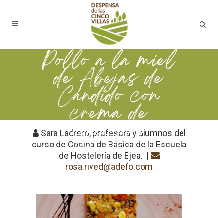
Pollo a la miel
de Abejas de
Cándido con
crema de
aguacate
Sara Ladrero, profesora y alumnos del
curso de Cocina de Básica de la Escuela
de Hostelería de Ejea. |
rosa.rived@adefo.com