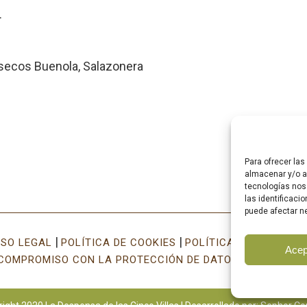
.
secos Buenola, Salazonera
Para ofrecer la
almacenar y/o ac
tecnologías nos
las identificaci
puede afectar ne
|
|
ISO LEGAL
POLÍTICA DE COOKIES
POLÍTICA DE PRIVACID
Acep
COMPROMISO CON LA PROTECCIÓN DE DATOS PERSONALE
ight 2020 La Despensa de las Cinco Villas | Desarrollado por:
Sephor Co