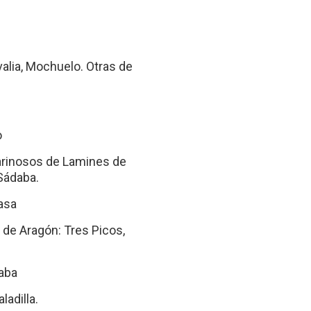
valia, Mochuelo. Otras de
o
Farinosos de Lamines de
 Sádaba.
asa
 de Aragón: Tres Picos,
aba
ladilla.